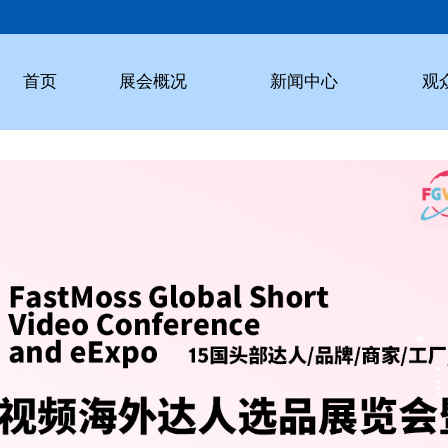
首页
展会概况
新闻中心
观
介绍
动态
时间
范围
交通
亮点
参观
安排
观众
流程
展商
参展