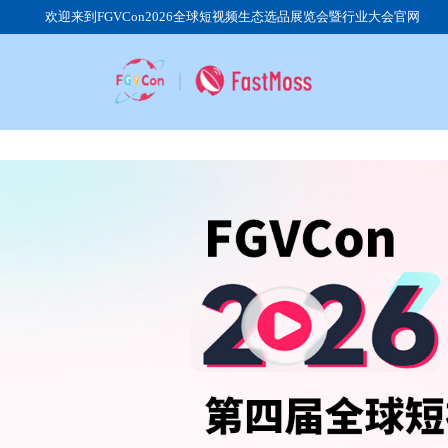
欢迎来到FGVCon2026全球短视频生态选品展览会暨行业大会官网
展会
行业
参观
展品
展馆
展会
我要
日程
团体
参展
往届
我要